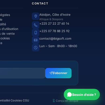
CONTACT
Abidjan, Côte d'Ivoire
légales
de
Afrique & Diaspora
+225 27 22 27 60 14
alité
 d'utilisation
+225 07 78 88 25 92
s de vente
cookies
contact@ibigsoft.com
te
Lun – Sam · 8h00 – 18h00
S'abonner
Besoin d'aide ?
ntialité
·
Cookies
·
CGU
Conçu en Afrique