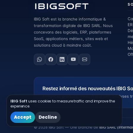
S
Ca
IBIG Soft est la branche informatique &
ER
transformation digitale de IBIG SARL. Nous
Dé
concevons des logiciels, ERP, plateformes
me
SaaS, applications métiers, sites web et
Hé
solutions cloud à moindre coût.
Ma
Off
Restez informé des nouveautés IBIG So
Annonces produits, mises à jour ERP, analyses tr
IBIG Soft
uses cookies to measure traffic and improve the
experience.
Accept
Decline
© 2026 IBIG Soft — Une branche de
IBIG SARL (Interma